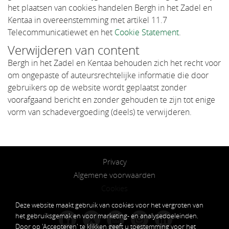
het plaatsen van cookies handelen Bergh in het Zadel en
Kentaa in overeenstemming met artikel 11.7
Telecommunicatiewet en het
Cookie Statement
.
Verwijderen van content
Bergh in het Zadel en Kentaa behouden zich het recht voor
om ongepaste of auteursrechtelijke informatie die door
gebruikers op de website wordt geplaatst zonder
voorafgaand bericht en zonder gehouden te zijn tot enige
vorm van schadevergoeding (deels) te verwijderen.
Privacy
Algemene voorwaarden
Cookies
Deze website maakt gebruik van cookies voor het vergroten van
het gebruiksgemak en voor marketing- en analysedoeleinden.
𝕏
Door op 'Accepteren' te klikken geeft u toestemming voor het